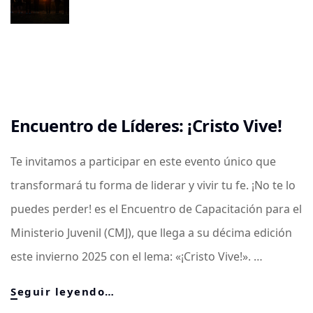
Navidad
y
Año
Nuevo
🌟
Encuentro de Líderes: ¡Cristo Vive!
Te invitamos a participar en este evento único que
transformará tu forma de liderar y vivir tu fe. ¡No te lo
puedes perder! es el Encuentro de Capacitación para el
Ministerio Juvenil (CMJ), que llega a su décima edición
este invierno 2025 con el lema: «¡Cristo Vive!». …
Encuentro
Seguir leyendo…
de