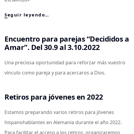
MENSAJE
Seguir leyendo…
DEL
SANTO
PADRE
Encuentro para parejas “Decididos a
FRANCISCO
Amar”. Del 30.9 al 3.10.2022
–
Cuaresma
Una preciosa oportunidad para reforzar más vuestro
2024
vínculo como pareja y para acercaros a Dios.
Retiros para jóvenes en 2022
Estamos preparando varios retiros para jóvenes
hispanohablantes en Alemania durante el año 2022.
Para facilitar el acceso a los retiros, organizaremos