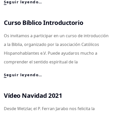
Taller
Seguir leyendo…
de
Familias
por
Curso Bíblico Introductorio
Zoom
Os invitamos a participar en un curso de introducción
a la Biblia, organizado por la asociación Católicos
Hispanohablantes e.V. Puede ayudaros mucho a
comprender el sentido espiritual de la
Curso
Seguir leyendo…
Bíblico
Introductorio
Vídeo Navidad 2021
Desde Wetzlar, el P. Ferran Jarabo nos felicita la