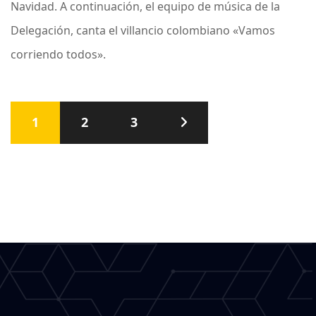
Navidad. A continuación, el equipo de música de la
Delegación, canta el villancio colombiano «Vamos
corriendo todos».
Paginación
1
2
3
de
entradas