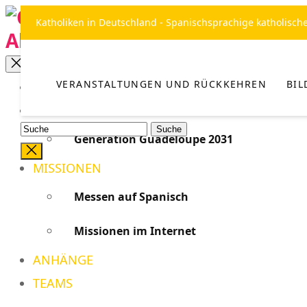
Katholiken in Deutschland - Spanischsprachige katholisch
VERANSTALTUNGEN UND RÜCKKEHREN
BI
VERANSTALTUNGEN UND RÜCKKEHREN
BILDUNG
Generation Guadeloupe 2031
Suche
beenden
MISSIONEN
Messen auf Spanisch
Missionen im Internet
ANHÄNGE
TEAMS