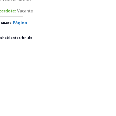
cerdote:
Vacante
Página
160409
nohablantes-hn.de