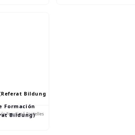
(Referat Bildung)
uín Fco. Simó Fontelles