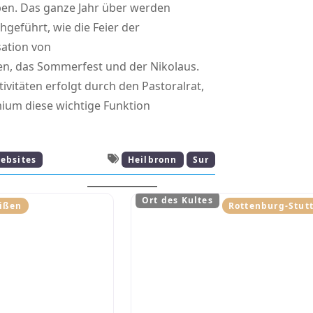
en. Das ganze Jahr über werden
hgeführt, wie die Feier der
ation von
n, das Sommerfest und der Nikolaus.
tivitäten erfolgt durch den Pastoralrat,
ium diese wichtige Funktion
ebsites
Heilbronn
Sur
Ort des Kultes
ißen
Rottenburg-Stut