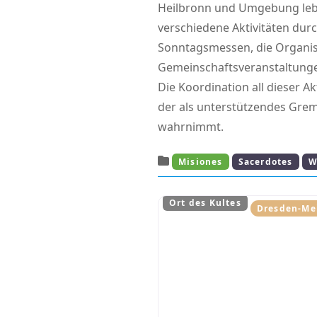
Heilbronn und Umgebung leb
verschiedene Aktivitäten durc
Sonntagsmessen, die Organis
Gemeinschaftsveranstaltunge
Die Koordination all dieser Ak
der als unterstützendes Grem
wahrnimmt.
Misiones
Sacerdotes
W
Ort des Kultes
Dresden-Me