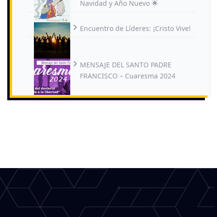
Navidad y Año Nuevo 🌟
Encuentro de Líderes: ¡Cristo Vive!
MENSAJE DEL SANTO PADRE
FRANCISCO – Cuaresma 2024