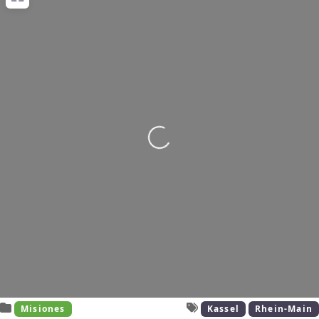
Wird geladen …
Misiones
Kassel
Rhein-Main