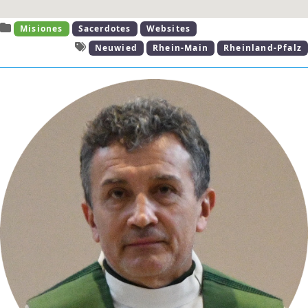
Misiones
Sacerdotes
Websites
Neuwied
Rhein-Main
Rheinland-Pfalz