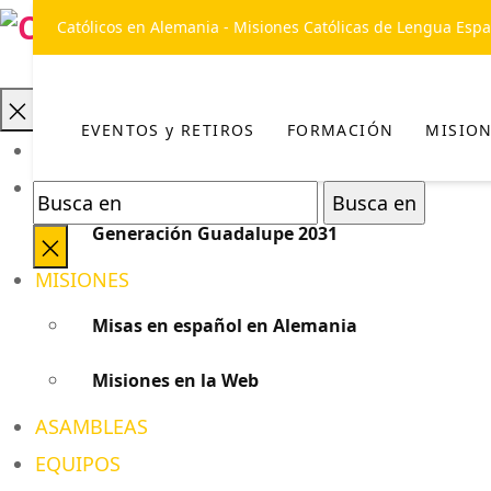
Católicos en Alemania - Misiones Católicas de Lengua Esp
EVENTOS y RETIROS
FORMACIÓN
MISIO
EVENTOS y RETIROS
FORMACIÓN
Generación Guadalupe 2031
Cerrar
MISIONES
búsqueda
Misas en español en Alemania
Misiones en la Web
ASAMBLEAS
EQUIPOS