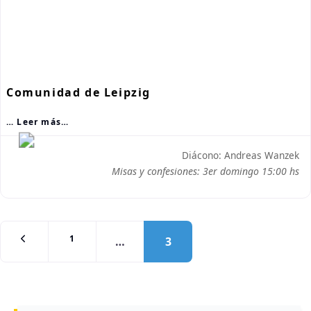
Comunidad de Leipzig
… Leer más…
Diácono: Andreas Wanzek
Misas y confesiones: 3er domingo 15:00 hs
Posts navegación
1
…
3
Entradas recientes