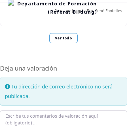
Director: Joaquín Fco. Simó Fontelles
Ver todo
Deja una valoración
Tu dirección de correo electrónico no será
publicada.
Texto de la reseña