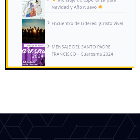
Navidad y Año Nuevo
Encuentro de Líderes: ¡Cristo Vive!
MENSAJE DEL SANTO PADRE
FRANCISCO – Cuaresma 2024