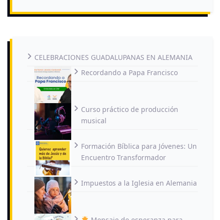
CELEBRACIONES GUADALUPANAS EN ALEMANIA
Recordando a Papa Francisco
Curso práctico de producción
musical
Formación Bíblica para Jóvenes: Un
Encuentro Transformador
Impuestos a la Iglesia en Alemania
Mensaje de esperanza para